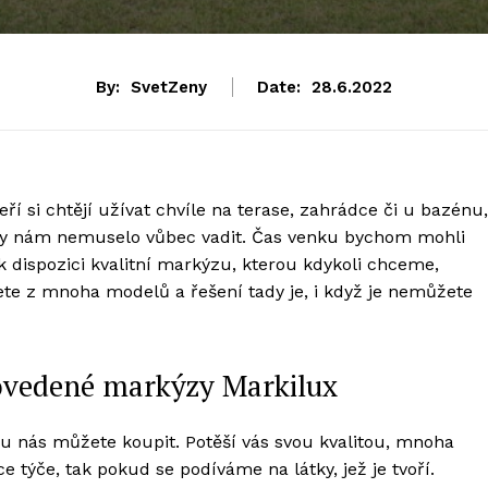
By:
SvetZeny
Date:
28.6.2022
í si chtějí užívat chvíle na terase, zahrádce či u bazénu,
 To by nám nemuselo vůbec vadit. Čas venku bychom mohli
 k dispozici kvalitní markýzu, kterou kdykoli chceme,
te z mnoha modelů a řešení tady je, i když je nemůžete
povedené markýzy Markilux
 u nás můžete koupit. Potěší vás svou kvalitou, mnoha
 týče, tak pokud se podíváme na látky, jež je tvoří.