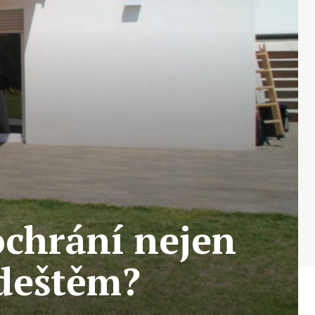
ochrání nejen
 deštěm?