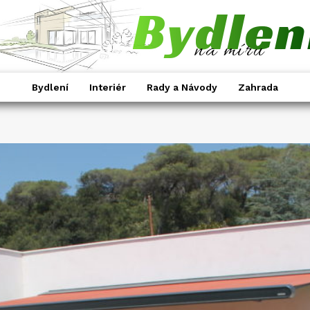
Bydlen
na míru
Bydlení
Interiér
Rady a Návody
Zahrada