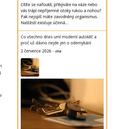
Cítíte se nafouklí, přibýváte na váze nebo
vás trápí nepříjemné otoky rukou a nohou?
Pak nejspíš máte zavodněný organismus.
Naštěstí existuje účinná…
Co všechno dnes umí moderní autoklíč a
proč už dávno nejde jen o odemykání
2 července 2026
-
ona
m
i
u