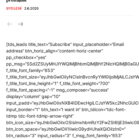
BYDLENÍ
2.6.2025
[tds_leads title_text=“Subscribe“ input_placeholder=“Email
address“ btn_horiz_align=“content-horiz-center“
pp_checkbox=“yes“
pp_msg=“SSd2ZSUyMHJlYWQlMjBhbmQlMjBhY2NlcHQlMjB0aGU
f_title_font_family=“653″
f_title_font_size=“eyJhbGwiOiIyNCIsInBvcnRyYWl0IjoiMjAiLCJs
f_title_font_line_height=“1″ f_title_font_weight=“700″
f_title_font_spacing=“-1″ msg_composer=“success“
display=“column“ gap=“10″
input_padd=“eyJhbGwiOiIxNXB4IDEwcHgiLCJsYW5kc2NhcGUiOi
input_border=“1″ btn_text=“I want in“ btn_tdicon=“tdc-font-
tdmp tdc-font-tdmp-arrow-right“
btn_icon_size=“eyJhbGwiOiIxOSIsImxhbmRzY2FwZSI6IjE3Iiwic
btn_icon_space=“eyJhbGwiOiI1IiwicG9ydHJhaXQiOiIzIn0=“
btn_radius=“3″ input_radius=“3″ f_msg_font_family=“653″