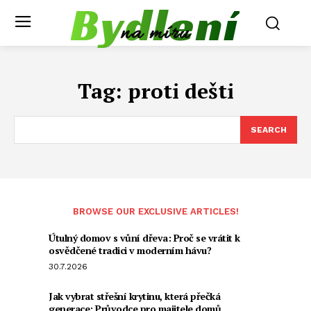
Bydlení
na míru
Tag:
proti dešti
SEARCH
BROWSE OUR EXCLUSIVE ARTICLES!
Útulný domov s vůní dřeva: Proč se vrátit k
osvědčené tradici v moderním hávu?
30.7.2026
Jak vybrat střešní krytinu, která přečká
generace: Průvodce pro majitele domů