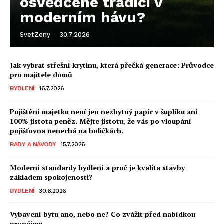
osvědčené tradici v
moderním hávu?
SvetZeny
-
30.7.2026
Jak vybrat střešní krytinu, která přečká generace: Průvodce
pro majitele domů
BYDLENÍ
16.7.2026
Pojištění majetku není jen nezbytný papír v šuplíku ani
100% jistota peněz. Mějte jistotu, že vás po vloupání
pojišťovna nenechá na holičkách.
RADY A NÁVODY
15.7.2026
Moderní standardy bydlení a proč je kvalita stavby
základem spokojenosti?
BYDLENÍ
30.6.2026
Vybavení bytu ano, nebo ne? Co zvážit před nabídkou
pronájmu