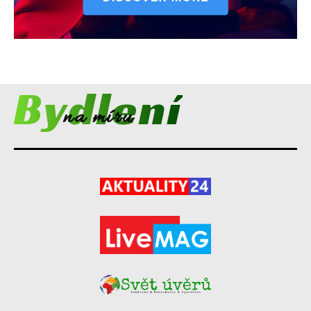
Bydlení
na míru