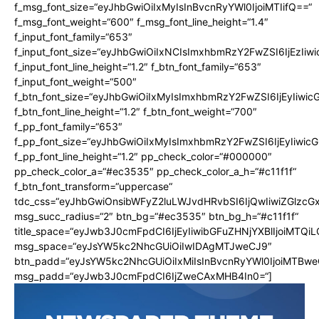
f_msg_font_size=“eyJhbGwiOiIxMyIsInBvcnRyYWl0IjoiMTIifQ==“
f_msg_font_weight=“600″ f_msg_font_line_height=“1.4″
f_input_font_family=“653″
f_input_font_size=“eyJhbGwiOiIxNCIsImxhbmRzY2FwZSI6IjEzIiw
f_input_font_line_height=“1.2″ f_btn_font_family=“653″
f_input_font_weight=“500″
f_btn_font_size=“eyJhbGwiOiIxMyIsImxhbmRzY2FwZSI6IjEyIiwi
f_btn_font_line_height=“1.2″ f_btn_font_weight=“700″
f_pp_font_family=“653″
f_pp_font_size=“eyJhbGwiOiIxMyIsImxhbmRzY2FwZSI6IjEyIiwi
f_pp_font_line_height=“1.2″ pp_check_color=“#000000″
pp_check_color_a=“#ec3535″ pp_check_color_a_h=“#c11f1f“
f_btn_font_transform=“uppercase“
tdc_css=“eyJhbGwiOnsibWFyZ2luLWJvdHRvbSI6IjQwIiwiZGlz
msg_succ_radius=“2″ btn_bg=“#ec3535″ btn_bg_h=“#c11f1f“
title_space=“eyJwb3J0cmFpdCI6IjEyIiwibGFuZHNjYXBlIjoiMTQi
msg_space=“eyJsYW5kc2NhcGUiOiIwIDAgMTJweCJ9″
btn_padd=“eyJsYW5kc2NhcGUiOiIxMiIsInBvcnRyYWl0IjoiMTBwe
msg_padd=“eyJwb3J0cmFpdCI6IjZweCAxMHB4In0=“]