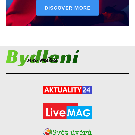
Bydlení
na míru