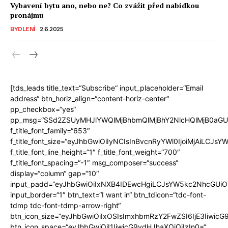
Vybavení bytu ano, nebo ne? Co zvážit před nabídkou
pronájmu
BYDLENÍ
2.6.2025
[tds_leads title_text=“Subscribe“ input_placeholder=“Email
address“ btn_horiz_align=“content-horiz-center“
pp_checkbox=“yes“
pp_msg=“SSd2ZSUyMHJlYWQlMjBhbmQlMjBhY2NlcHQlMjB0aGU
f_title_font_family=“653″
f_title_font_size=“eyJhbGwiOiIyNCIsInBvcnRyYWl0IjoiMjAiLCJs
f_title_font_line_height=“1″ f_title_font_weight=“700″
f_title_font_spacing=“-1″ msg_composer=“success“
display=“column“ gap=“10″
input_padd=“eyJhbGwiOiIxNXB4IDEwcHgiLCJsYW5kc2NhcGUiOi
input_border=“1″ btn_text=“I want in“ btn_tdicon=“tdc-font-
tdmp tdc-font-tdmp-arrow-right“
btn_icon_size=“eyJhbGwiOiIxOSIsImxhbmRzY2FwZSI6IjE3Iiwic
btn_icon_space=“eyJhbGwiOiI1IiwicG9ydHJhaXQiOiIzIn0=“