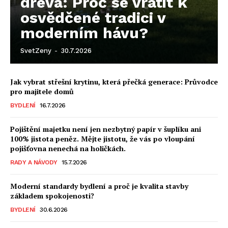
dřeva: Proč se vrátit k
osvědčené tradici v
moderním hávu?
SvetZeny
-
30.7.2026
Jak vybrat střešní krytinu, která přečká generace: Průvodce
pro majitele domů
BYDLENÍ
16.7.2026
Pojištění majetku není jen nezbytný papír v šuplíku ani
100% jistota peněz. Mějte jistotu, že vás po vloupání
pojišťovna nenechá na holičkách.
RADY A NÁVODY
15.7.2026
Moderní standardy bydlení a proč je kvalita stavby
základem spokojenosti?
BYDLENÍ
30.6.2026