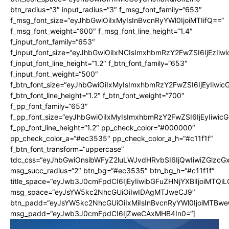
btn_radius=“3″ input_radius=“3″ f_msg_font_family=“653″
f_msg_font_size=“eyJhbGwiOiIxMyIsInBvcnRyYWl0IjoiMTIifQ==“
f_msg_font_weight=“600″ f_msg_font_line_height=“1.4″
f_input_font_family=“653″
f_input_font_size=“eyJhbGwiOiIxNCIsImxhbmRzY2FwZSI6IjEzIiw
f_input_font_line_height=“1.2″ f_btn_font_family=“653″
f_input_font_weight=“500″
f_btn_font_size=“eyJhbGwiOiIxMyIsImxhbmRzY2FwZSI6IjEyIiwi
f_btn_font_line_height=“1.2″ f_btn_font_weight=“700″
f_pp_font_family=“653″
f_pp_font_size=“eyJhbGwiOiIxMyIsImxhbmRzY2FwZSI6IjEyIiwi
f_pp_font_line_height=“1.2″ pp_check_color=“#000000″
pp_check_color_a=“#ec3535″ pp_check_color_a_h=“#c11f1f“
f_btn_font_transform=“uppercase“
tdc_css=“eyJhbGwiOnsibWFyZ2luLWJvdHRvbSI6IjQwIiwiZGlz
msg_succ_radius=“2″ btn_bg=“#ec3535″ btn_bg_h=“#c11f1f“
title_space=“eyJwb3J0cmFpdCI6IjEyIiwibGFuZHNjYXBlIjoiMTQi
msg_space=“eyJsYW5kc2NhcGUiOiIwIDAgMTJweCJ9″
btn_padd=“eyJsYW5kc2NhcGUiOiIxMiIsInBvcnRyYWl0IjoiMTBwe
msg_padd=“eyJwb3J0cmFpdCI6IjZweCAxMHB4In0=“]