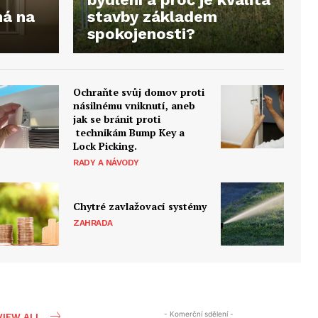
há na
stavby základem
spokojenosti?
Ochraňte svůj domov proti
násilnému vniknutí, aneb
jak se bránit proti
technikám Bump Key a
Lock Picking.
RADY A NÁVODY
Chytré zavlažovací systémy
ZAHRADA
- Komerční sdělení -
VIEW ALL