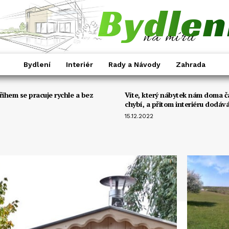
Bydlen
na míru
Bydlení
Interiér
Rady a Návody
Zahrada
řihem se pracuje rychle a bez
Víte, který nábytek nám doma č
chybí, a přitom interiéru dodáv
15.12.2022