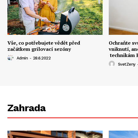
Vše, co potřebujete vědět před
Ochraňte sv
začátkem grilovací sezóny
vniknutí, an
technikám B
Admin
-
28.6.2022
SvetZeny
Zahrada