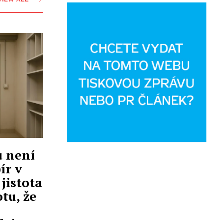
u není
ír v
jistota
otu, že