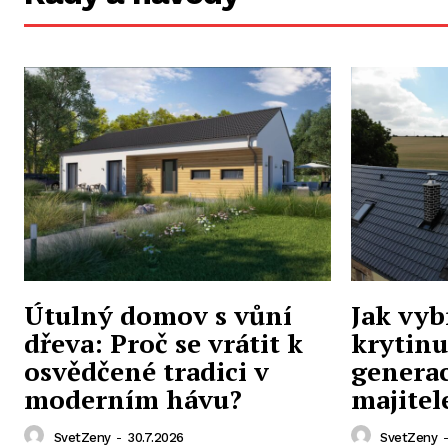
Útulný domov s vůní
Jak vyb
dřeva: Proč se vrátit k
krytinu
osvědčené tradici v
generac
moderním hávu?
majite
SvetZeny
-
30.7.2026
SvetZeny