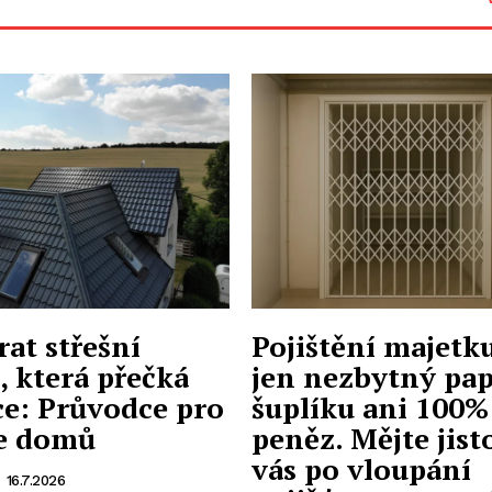
rat střešní
Pojištění majetk
, která přečká
jen nezbytný pap
e: Průvodce pro
šuplíku ani 100% 
le domů
peněz. Mějte jist
vás po vloupání
-
16.7.2026