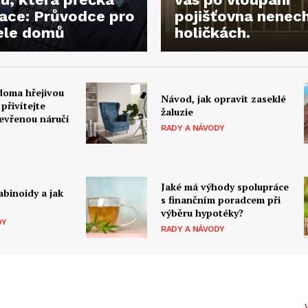
ace: Průvodce pro
pojišťovna nenec
ele domů
holičkách.
 doma hřejivou
Návod, jak opravit zaseklé
přivítejte
žaluzie
evřenou náručí
RADY A NÁVODY
Jaké má výhody spolupráce
abinoidy a jak
s finančním poradcem při
výběru hypotéky?
DY
RADY A NÁVODY