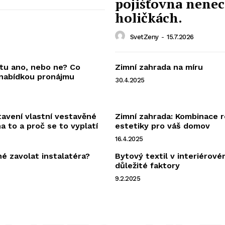
pojišťovna nene
holičkách.
SvetZeny
-
15.7.2026
tu ano, nebo ne? Co
Zimní zahrada na míru
 nabídkou pronájmu
30.4.2025
avení vlastní vestavěné
Zimní zahrada: Kombinace r
na to a proč se to vyplatí
estetiky pro váš domov
16.4.2025
né zavolat instalatéra?
Bytový textil v interiérové
důležité faktory
9.2.2025