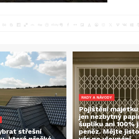
RADY A NÁVODY
Pojištění majetku
jen nezbytný papí
šuplíku ani 100% j
ybrat střešní
peněz. Mějte jisto
nu, která přečká
vás po vloupání