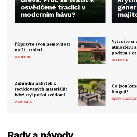
osvědčené tradici v
gener
moderním hávu?
majit
Vytvořte si
Připravte svou nemovitost
atmosféru a 
na 21. století
podzim s ot
BYDLENÍ
INTERIÉR
Zahradní nábytek z
Co jsou kan
recyklovaných materiálů:
fungují?
když styl potká svědomí
RADY A NÁVO
ZAHRADA
Rady a návody