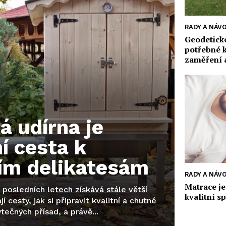
RADY A NÁV
Geodetické
potřebné 
zaměření 
á udírna je
í cesta k
ím delikatesám
RADY A NÁV
Matrace je
 posledních letech získává stále větší
kvalitní s
jí cesty, jak si připravit kvalitní a chutné
tečných přísad, a právě...