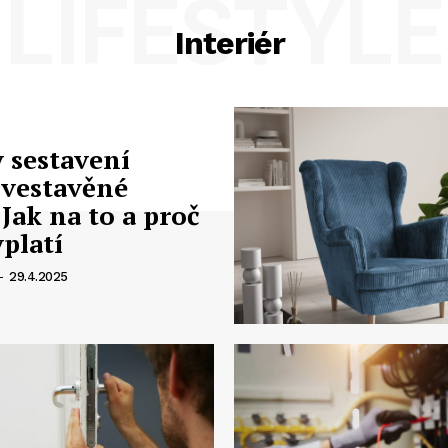
LIFESTYLE
Interiér
 sestavení
 vestavěné
 Jak na to a proč
yplatí
-
29.4.2025