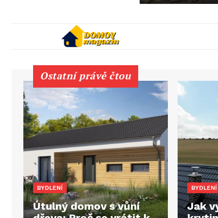
Ostatní právě čtou
BYDLENÍ
BYDLENÍ
Útulný domov s vůní
Jak v
dřeva: Proč se vrátit k
kryti