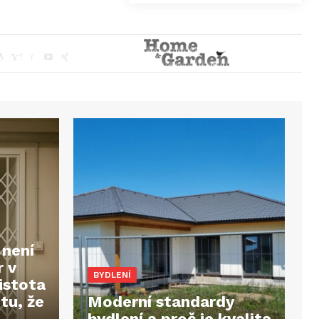
 není
r v
BYDLENÍ
istota
tu, že
Moderní standardy
bydlení a proč je kvalita