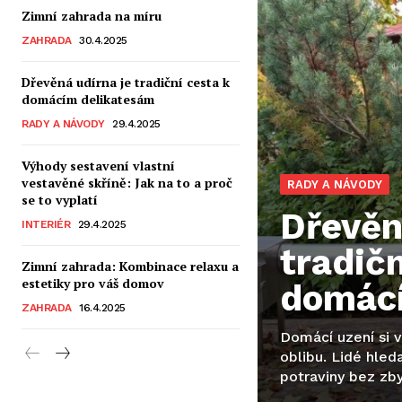
Zimní zahrada na míru
ZAHRADA
30.4.2025
Dřevěná udírna je tradiční cesta k
domácím delikatesám
RADY A NÁVODY
29.4.2025
Výhody sestavení vlastní
vestavěné skříně: Jak na to a proč
RADY A NÁVODY
se to vyplatí
Dřevěn
INTERIÉR
29.4.2025
tradičn
Zimní zahrada: Kombinace relaxu a
estetiky pro váš domov
domác
ZAHRADA
16.4.2025
Domácí uzení si v
oblibu. Lidé hleda
potraviny bez zby