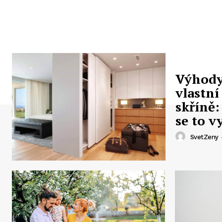
Výhody
vlastní
skříně:
se to v
SvetZeny