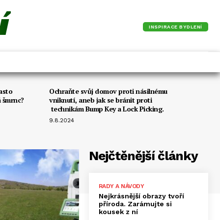
í
INSPIRACE BYDLENÍ
asto
Ochraňte svůj domov proti násilnému
á šmrnc?
vniknutí, aneb jak se bránit proti
technikám Bump Key a Lock Picking.
9.8.2024
Nejčtěnější články
RADY A NÁVODY
Nejkrásnější obrazy tvoří
příroda. Zarámujte si
kousek z ní