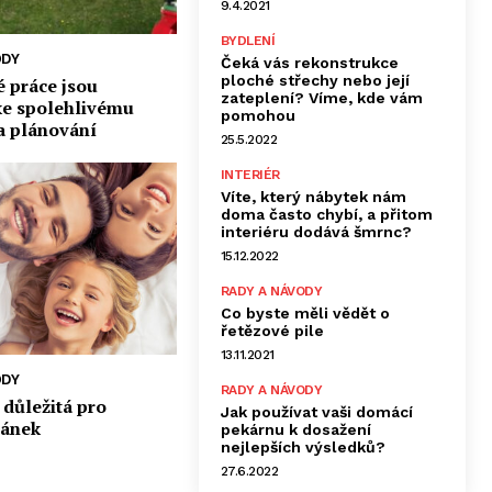
9.4.2021
BYDLENÍ
ODY
Čeká vás rekonstrukce
ploché střechy nebo její
 práce jsou
zateplení? Víme, kde vám
ke spolehlivému
pomohou
a plánování
25.5.2022
INTERIÉR
Víte, který nábytek nám
doma často chybí, a přitom
interiéru dodává šmrnc?
15.12.2022
RADY A NÁVODY
Co byste měli vědět o
řetězové pile
13.11.2021
ODY
RADY A NÁVODY
 důležitá pro
Jak používat vaši domácí
pánek
pekárnu k dosažení
nejlepších výsledků?
27.6.2022