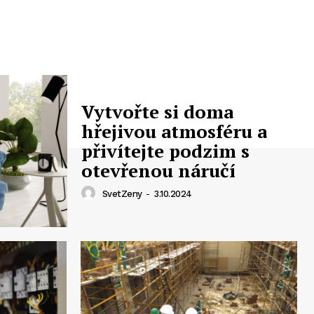
Vytvořte si doma
hřejivou atmosféru a
přivítejte podzim s
otevřenou náručí
SvetZeny
-
3.10.2024