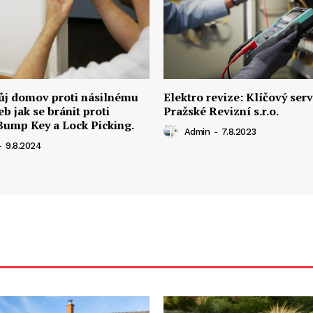
ůj domov proti násilnému
Elektro revize: Klíčový serv
eb jak se bránit proti
Pražské Revizní s.r.o.
ump Key a Lock Picking.
Admin
-
7.8.2023
-
9.8.2024