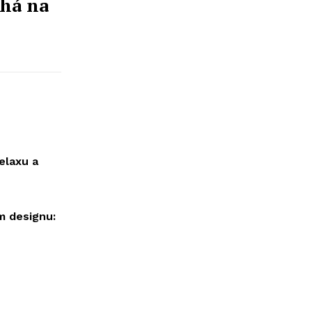
chá na
elaxu a
m designu: