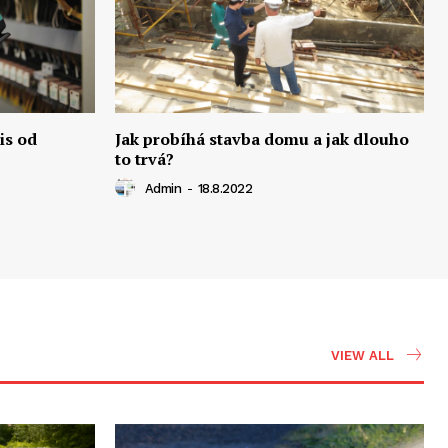
is od
Jak probíhá stavba domu a jak dlouho
to trvá?
Admin
-
18.8.2022
VIEW ALL